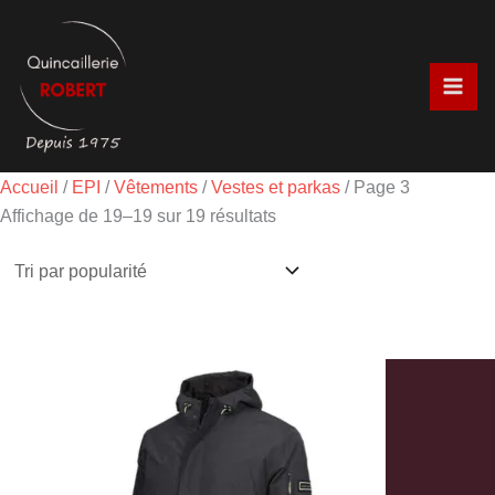
Aller
Trié
au
par
contenu
popularité
Accueil
/
EPI
/
Vêtements
/
Vestes et parkas
/ Page 3
Affichage de 19–19 sur 19 résultats