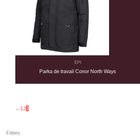
EPI
Parka de travail Conor North Ways
←
1
2
3
Filtres