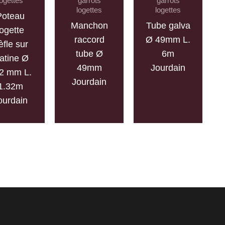
logettes
garrots
garrots
logettes
logettes
Poteau
Manchon
Tube galva
logette
raccord
Ø 49mm L.
èfle sur
tube Ø
6m
latine Ø
49mm
Jourdain
2 mm L.
Jourdain
1.32m
ourdain