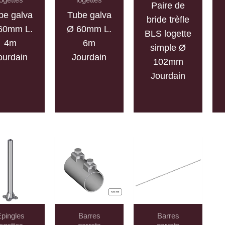
Paire de
be galva
Tube galva
bride trèfle
60mm L.
Ø 60mm L.
BLS logette
4m
6m
simple Ø
ourdain
Jourdain
102mm
Jourdain
pingles
Barres
Barres