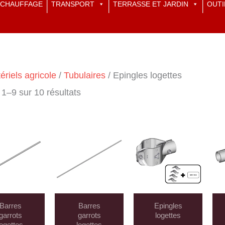
CHAUFFAGE
TRANSPORT
TERRASSE ET JARDIN
OUTI
ériels agricole
/
Tubulaires
/ Epingles logettes
 1–9 sur 10 résultats
Barres
Barres
Epingles
garrots
garrots
logettes
logettes
logettes