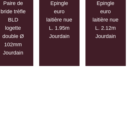
Paire de
Epingle
Epingle
bride trèfle
euro
euro
BLD
laitière nue
laitière nue
logette
L. 1.95m
L. 2.12m
double Ø
Jourdain
Jourdain
102mm
Jourdain