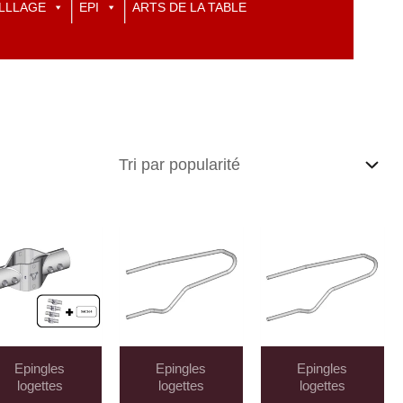
LLLAGE
EPI
ARTS DE LA TABLE
Epingles
Epingles
Epingles
logettes
logettes
logettes