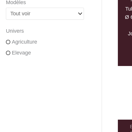
Modèles
Tu
Ø 
Univers
J
Agriculture
Elevage
E