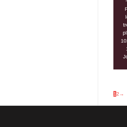
tr
p
10
J
1
2
→