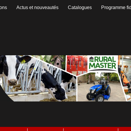
Trié
ons
Actus et nouveautés
Catalogues
Programme fid
par
popularité