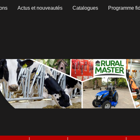
Trié
ons
Actus et nouveautés
Catalogues
Programme fid
par
popularité