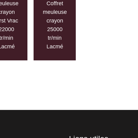
euleuse
Coffret
crayon
meuleuse
rst Vrac
crayon
22000
25000
tr/min
tr/min
Lacmé
Lacmé