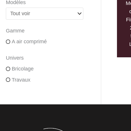
Modèles
M
Fi
Gamme
A air comprimé
Univers
Bricolage
Travaux