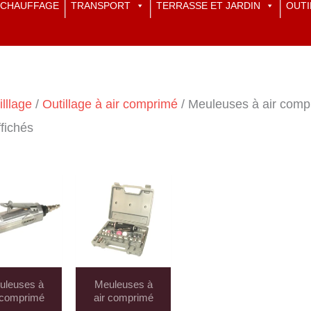
CHAUFFAGE
TRANSPORT
TERRASSE ET JARDIN
OUTI
illlage
/
Outillage à air comprimé
/ Meuleuses à air comp
ffichés
uleuses à
Meuleuses à
 comprimé
air comprimé