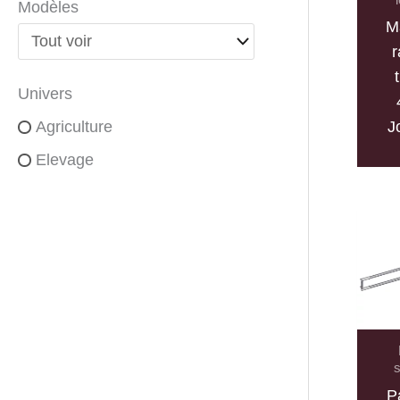
Modèles
M
r
Univers
J
Agriculture
Elevage
s
P