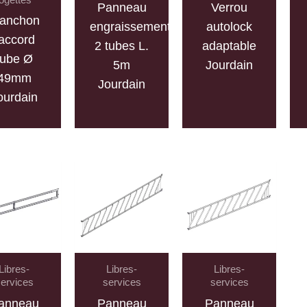
Panneau
Verrou
anchon
engraissement
autolock
accord
2 tubes L.
adaptable
tube Ø
5m
Jourdain
49mm
Jourdain
ourdain
Libres-
Libres-
Libres-
ervices
services
services
anneau
Panneau
Panneau