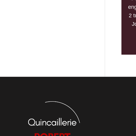
en
2 
J