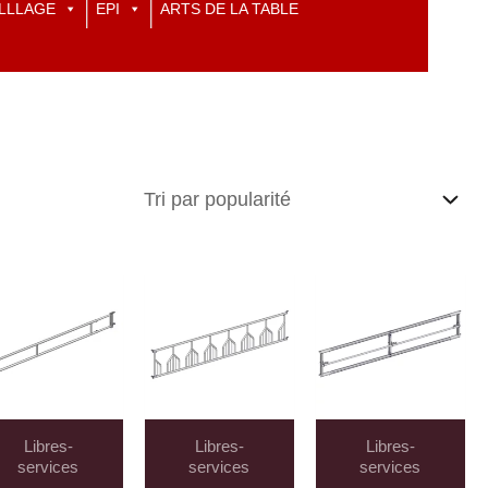
LLLAGE
EPI
ARTS DE LA TABLE
Libres-
Libres-
Libres-
services
services
services