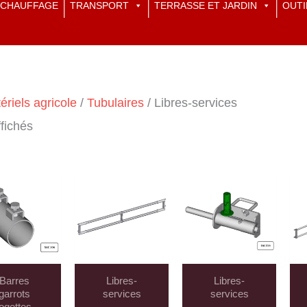
CHAUFFAGE
TRANSPORT
TERRASSE ET JARDIN
OUTI
ériels agricole
/
Tubulaires
/ Libres-services
ffichés
Barres
Libres-
Libres-
garrots
services
services
logettes