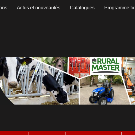
Trié
ons
Actus et nouveautés
Catalogues
Programme fid
par
popularité