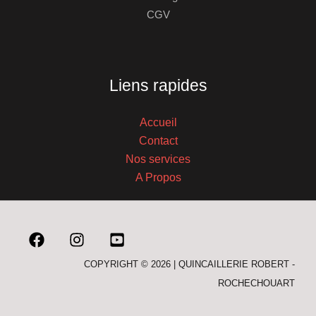
CGV
Liens rapides
Accueil
Contact
Nos services
A Propos
COPYRIGHT © 2026 | QUINCAILLERIE ROBERT -
ROCHECHOUART