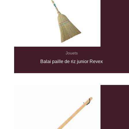
Jouets
Balai paille de riz junior Revex