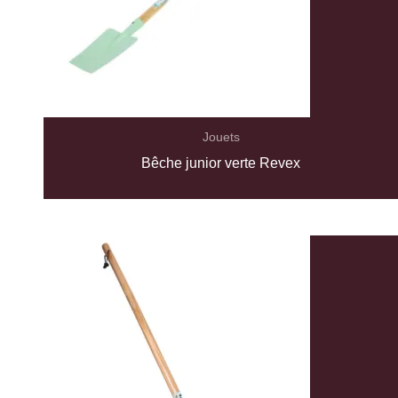
Jouets
Bêche junior verte Revex