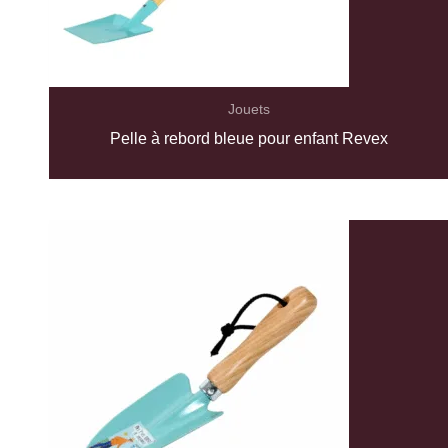
Jouets
Pelle à rebord bleue pour enfant Revex