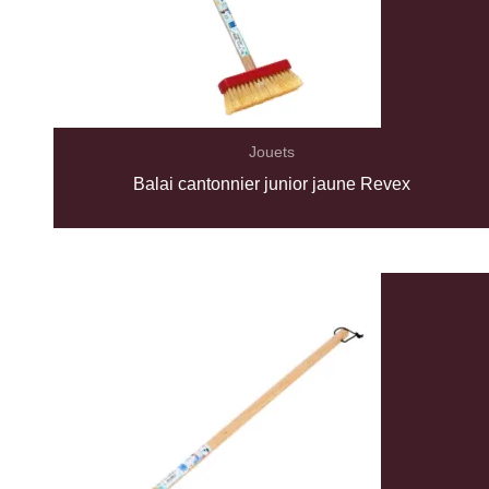
Jouets
Balai cantonnier junior jaune Revex