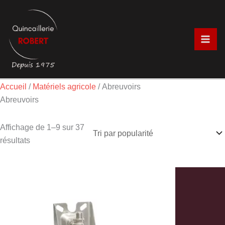
Aller
Trié
au
par
contenu
popularité
Accueil
/
Matériels agricole
/ Abreuvoirs
Abreuvoirs
Affichage de 1–9 sur 37
résultats