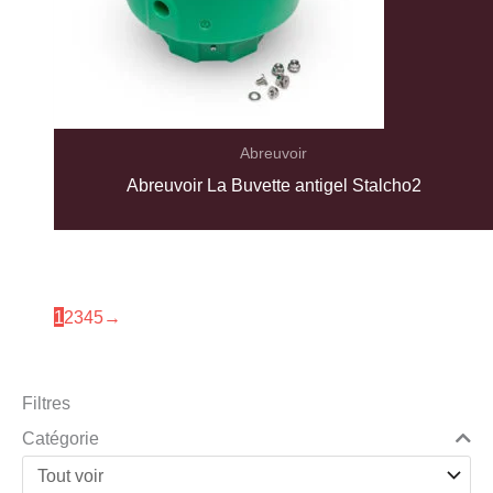
Abreuvoir
Abreuvoir La Buvette antigel Stalcho2
1
2
3
4
5
→
Filtres
Catégorie