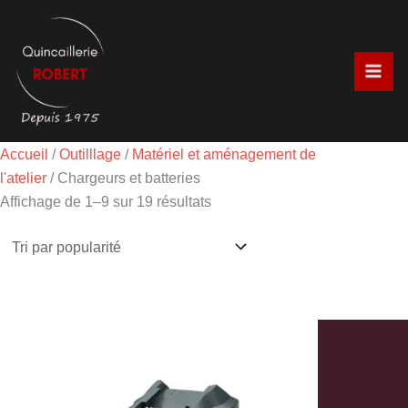
Aller
Trié
au
par
contenu
popularité
Accueil
/
Outilllage
/
Matériel et aménagement de
l'atelier
/ Chargeurs et batteries
Affichage de 1–9 sur 19 résultats