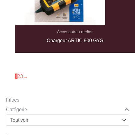
Accessoires atelier
Chargeur ARTIC 800 GYS
1
2
3
→
Filtres
Catégorie