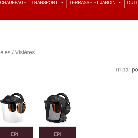
CHAUFFAGE
TRANSPORT
TERRASSE ET JARDIN
OUTI
èles / Visières
Trié
par
popularité
EPI
EPI