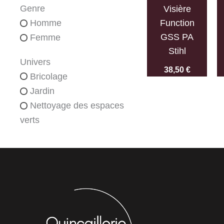
Genre
Visière
Function
Homme
GSS PA
Femme
Stihl
Univers
38,50
€
Bricolage
Jardin
Nettoyage des espaces
verts