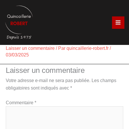
Aller
au
contenu
Laisser un commentaire
/ Par
quincaillerie-robert.fr
/
03/03/2025
Laisser un commentaire
Votre adresse e-mail ne sera pas publiée.
Les champs
obligatoires sont indiqués avec
*
Commentaire
*