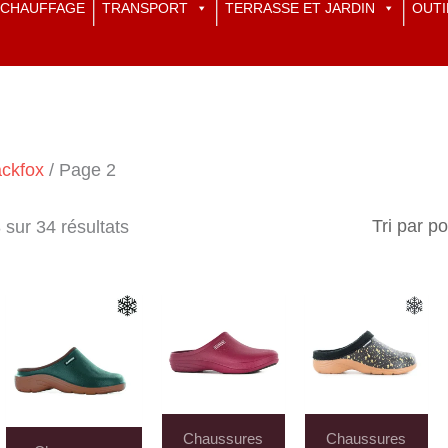
CHAUFFAGE
TRANSPORT
TERRASSE ET JARDIN
OUTI
ackfox
/ Page 2
Trié
sur 34 résultats
par
popularité
Chaussures
Chaussures