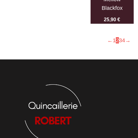
Blackfox
25,90
€
←
1
2
3
4
→