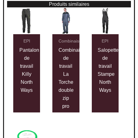
Produits similaires
EPI
Combinaisons
EPI
Pantalon
Combinaison
Salopette
de
de
de
travail
travail
travail
Killy
La
Stampe
North
Torche
North
Ways
double
Ways
zip
pro