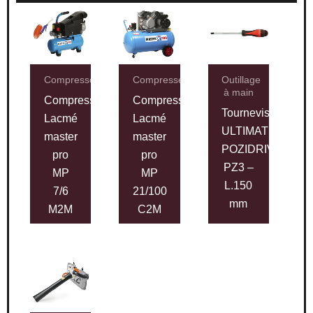
Compresseurs
Compresseurs
Outillage
à main
Compresseur
Compresseur
Tournevis
Lacmé
Lacmé
ULTIMATE®
master
master
POZIDRIV®,
pro
pro
PZ3 –
MP
MP
L.150
7/6
21/100
mm
M2M
C2M