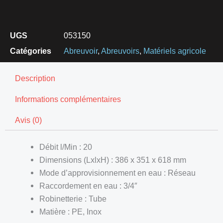
UGS
053150
Catégories
Abreuvoir
,
Abreuvoirs
,
Matériels agricole
Description
Informations complémentaires
Avis (0)
Débit l/Min : 20
Dimensions (LxlxH) : 386 x 351 x 618 mm
Mode d’approvisionnement en eau : Réseau
Raccordement en eau : 3/4″
Robinetterie : Tube
Matière : PE, Inox