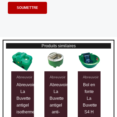
Produits similaires
Abreuvoir
Abreuvoir
Abreuvoir
Abreuvoir
Abreuvoir
Bol en
La
La
fonte
Buvette
Buvette
La
antigel
antigel
Buvette
isotherme
anti-
S4 H