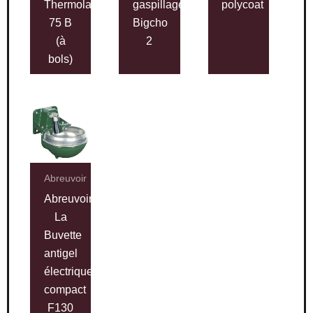
Thermolac
gaspillage
polycoat
75 B
Bigcho
(à
2
bols)
Abreuvoir
Abreuvoir
La
Buvette
antigel
électrique
compact
F130