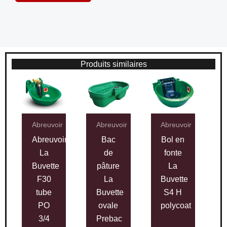
Produits similaires
Abreuvoir
Abreuvoir
Abreuvoir
Abreuvoir
Bac
Bol en
La
de
fonte
Buvette
pâture
La
F30
La
Buvette
tube
Buvette
S4 H
PO
ovale
polycoat
3/4
Prebac