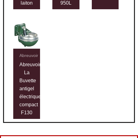
laiton
950L
Abreuvoir
Abreuvoir
La
Buvette
antigel
électrique
compact
F130