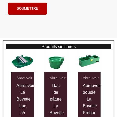
Produits similaires
Abreuvoir
Abreuvoir
Abreuvoir
Abreuvoir
Bac
Abreuvoir
La
de
double
Buvette
pâture
La
Lac
La
Buvette
55
Buvette
Prebac