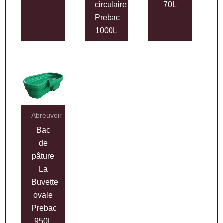
circulaire
70L
Prebac
1000L
Abreuvoir
Bac
de
pâture
La
Buvette
ovale
Prebac
950L