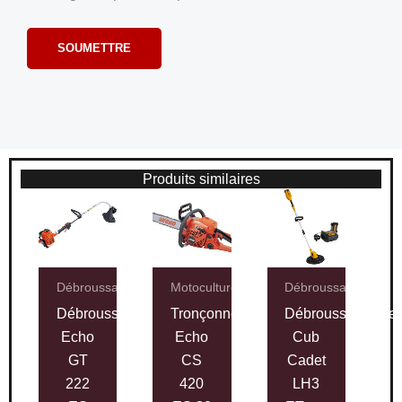
Produits similaires
Débroussailleuses
Motoculture
Débroussailleuses
Débroussailleuse
Tronçonneuse
Débroussailleuse
Echo
Echo
Cub
GT
CS
Cadet
222
420
LH3