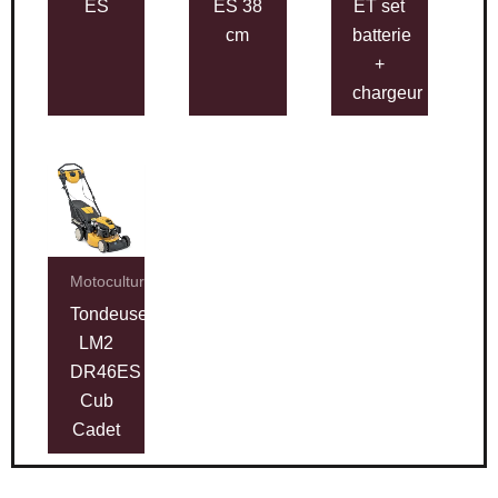
ES
ES 38
ET set
cm
batterie
+
chargeur
Motoculture
Tondeuse
LM2
DR46ES
Cub
Cadet