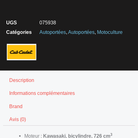
UGS
075938
Catégories
Autoportées
,
Autoportées
,
Motoculture
Description
Informations complémentaires
Brand
Avis (0)
3
Moteur :
Kawasaki, bicylindre, 726 cm