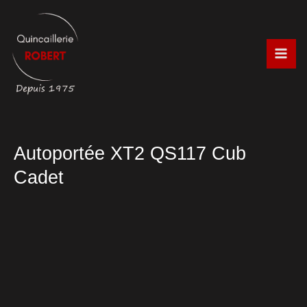
Aller
au
contenu
Autoportée XT2 QS117 Cub
Cadet