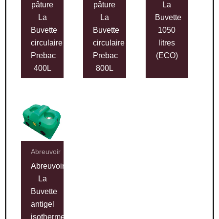
pâture
pâture
La
La
La
Buvette
Buvette
Buvette
1050
circulaire
circulaire
litres
Prebac
Prebac
(ECO)
400L
800L
Abreuvoir
Abreuvoir
La
Buvette
antigel
isotherme