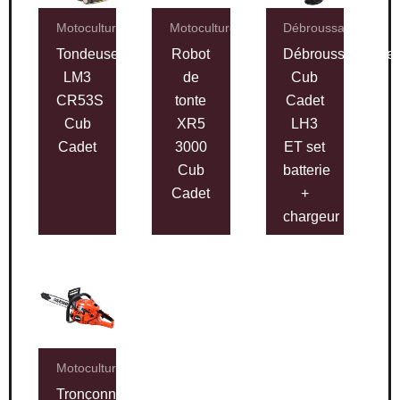
Motoculture
Motoculture
Débroussailleuses
Tondeuse
Robot
Débroussailleuse
LM3
de
Cub
CR53S
tonte
Cadet
Cub
XR5
LH3
Cadet
3000
ET set
Cub
batterie
Cadet
+
chargeur
Motoculture
Tronçonneuse