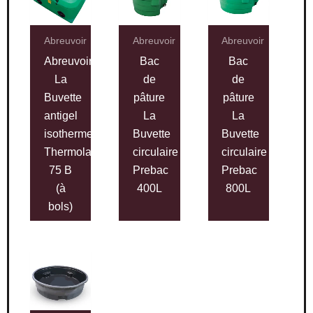
Abreuvoir
Abreuvoir
Abreuvoir
Abreuvoir
Bac
Bac
La
de
de
Buvette
pâture
pâture
antigel
La
La
isotherme
Buvette
Buvette
Thermolac
circulaire
circulaire
75 B
Prebac
Prebac
(à
400L
800L
bols)