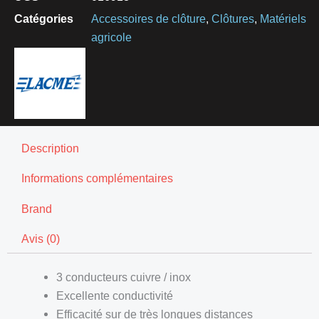
Catégories
Accessoires de clôture
,
Clôtures
,
Matériels
agricole
Description
Informations complémentaires
Brand
Avis (0)
3 conducteurs cuivre / inox
Excellente conductivité
Efficacité sur de très longues distances