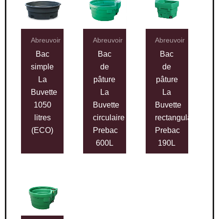
Abreuvoir
Abreuvoir
Abreuvoir
Bac
Bac
Bac
simple
de
de
La
pâture
pâture
Buvette
La
La
1050
Buvette
Buvette
litres
circulaire
rectangulaire
(ECO)
Prebac
Prebac
600L
190L