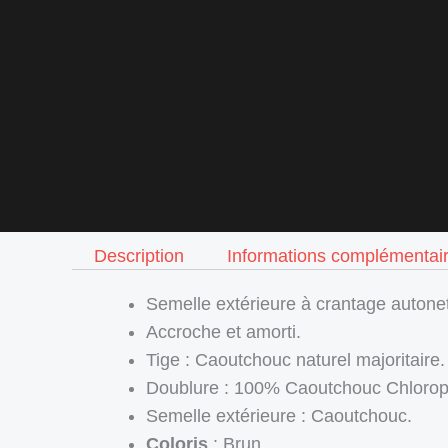
Description
Informations complémentai
Semelle extérieure à crantage autone
Accroche et amorti.
Tige : Caoutchouc naturel majoritaire.
Doublure : 100% Caoutchouc Chloro
Semelle extérieure : Caoutchouc.
Coloris
: Brun