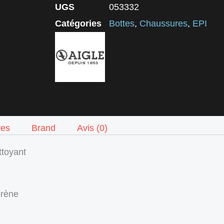
UGS
053332
Catégories
Bottes
,
Chaussures
,
EPI
res
Brand
Avis (0)
ttoyant
prène