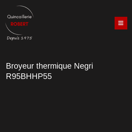
Aller
au
contenu
Broyeur thermique Negri
R95BHHP55