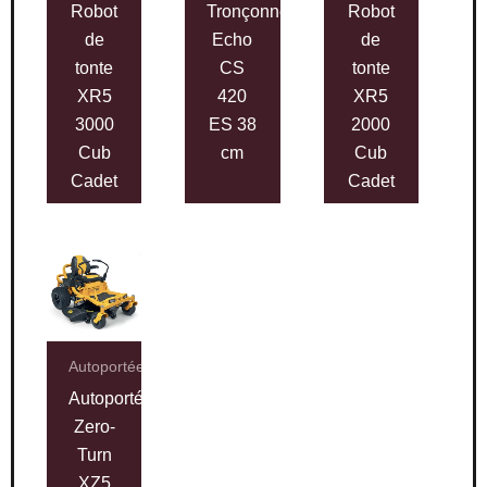
Robot
Tronçonneuse
Robot
de
Echo
de
tonte
CS
tonte
XR5
420
XR5
3000
ES 38
2000
Cub
cm
Cub
Cadet
Cadet
Autoportées
Autoportée
Zero-
Turn
XZ5