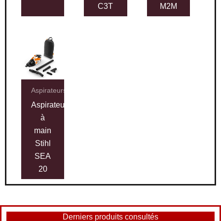
C3T
M2M
Aspirateurs
Aspirateur
à
main
Stihl
SEA
20
Derniers produits consultés