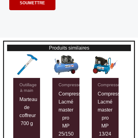
Produits similaires
Outillage
Compresseurs
Compresseurs
à main
Compresseur
Compresseur
Marteau
Lacmé
Lacmé
de
master
master
coffreur
pro
pro
700 g
MP
MP
25/150
13/24