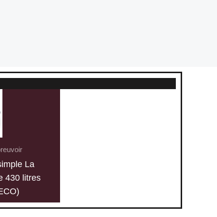
reuvoir
simple La
 430 litres
ECO)