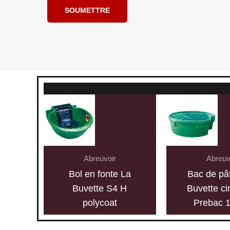
Abreuvoir
Abreuv
Bol en fonte La
Bac de pâ
Buvette S4 H
Buvette ci
polycoat
Prebac 