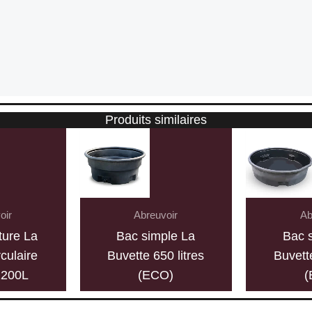
Produits similaires
oir
Abreuvoir
Ab
ture La
Bac simple La
Bac 
rculaire
Buvette 650 litres
Buvette
1200L
(ECO)
(