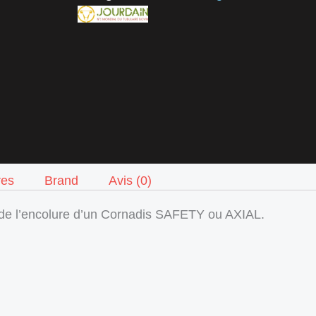
res
Brand
Avis (0)
e de l’encolure d’un Cornadis SAFETY ou AXIAL.