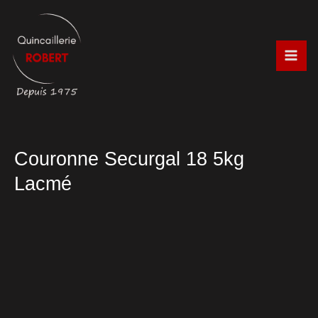
Aller
au
contenu
Couronne Securgal 18 5kg
Lacmé