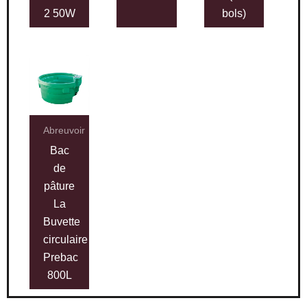
2 50W
bols)
Abreuvoir
Bac
de
pâture
La
Buvette
circulaire
Prebac
800L