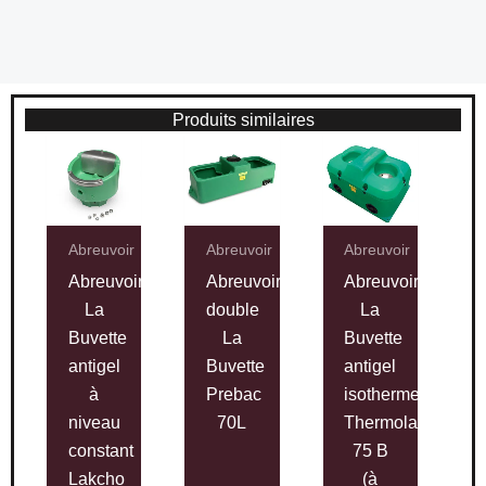
Produits similaires
Abreuvoir
Abreuvoir
Abreuvoir
Abreuvoir
Abreuvoir
Abreuvoir
La
double
La
Buvette
La
Buvette
antigel
Buvette
antigel
à
Prebac
isotherme
niveau
70L
Thermolac
constant
75 B
Lakcho
(à