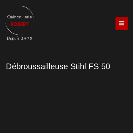
Aller
au
contenu
Débroussailleuse Stihl FS 50