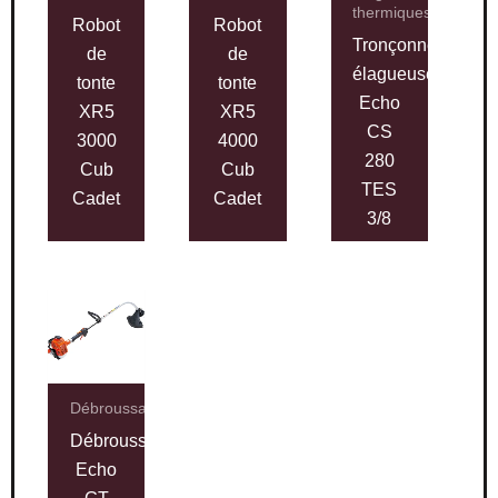
thermiques
Robot
Robot
Tronçonneuse
de
de
élagueuse
tonte
tonte
Echo
XR5
XR5
CS
3000
4000
280
Cub
Cub
TES
Cadet
Cadet
3/8
Débroussailleuses
Débroussailleuse
Echo
GT