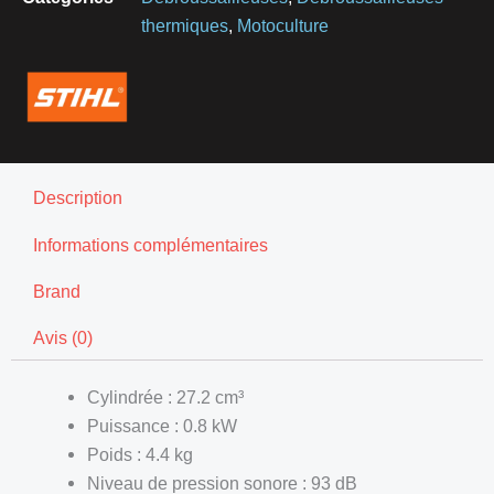
thermiques
,
Motoculture
Description
Informations complémentaires
Brand
Avis (0)
Cylindrée : 27.2 cm³
Puissance : 0.8 kW
Poids : 4.4 kg
Niveau de pression sonore : 93 dB