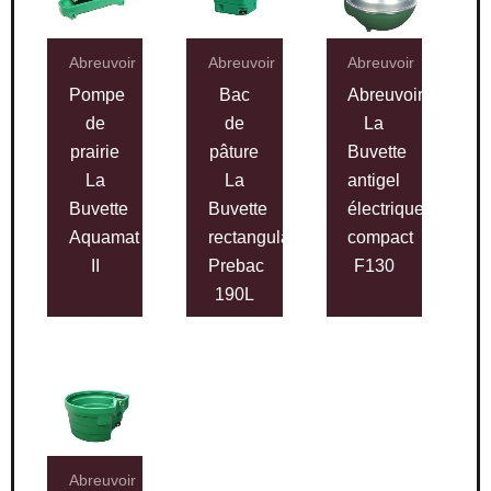
Abreuvoir
Abreuvoir
Abreuvoir
Pompe
Bac
Abreuvoir
de
de
La
prairie
pâture
Buvette
La
La
antigel
Buvette
Buvette
électrique
Aquamat
rectangulaire
compact
II
Prebac
F130
190L
Abreuvoir