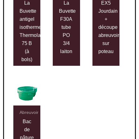
La
La
EX5
Buvette
Buvette
Jourdain
antigel
F30A
+
isotherme
tube
découpe
Thermolac
PO
abreuvoir
75 B
3/4
sur
(à
laiton
poteau
bols)
Abreuvoir
Bac
de
pâture