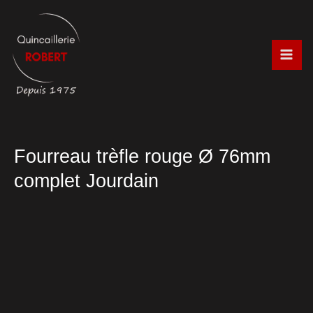
Aller
au
contenu
Fourreau trèfle rouge Ø 76mm
complet Jourdain