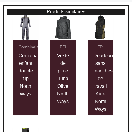
Produits similaires
Combinaisons
EPI
EPI
Combinaison
Veste
Doudoune
enfant
de
sans
double
pluie
manches
zip
Tuna
de
North
Olive
travail
Ways
North
Aure
Ways
North
Ways