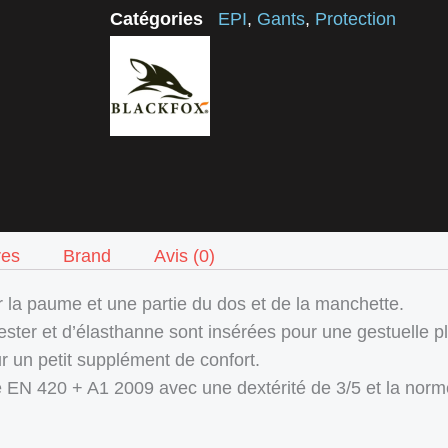
Catégories
EPI
,
Gants
,
Protection
res
Brand
Avis (0)
r la paume et une partie du dos et de la manchette.
ester et d’élasthanne sont insérées pour une gestuelle pl
ur un petit supplément de confort.
e EN 420 + A1 2009 avec une dextérité de 3/5 et la nor