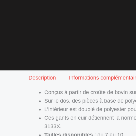
Description
Informations complémentai
Conçus à partir de croûte de bovin su
Sur le dos, des pièces à base de poly
L’intérieur est doublé de polyester po
Ces gants en cuir détiennent la norm
3133X.
Tailles disponibles
: du 7 au 10