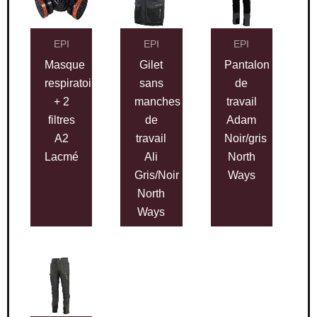
EPI
EPI
EPI
Masque
Gilet
Pantalon
respiratoire
sans
de
+ 2
manches
travail
filtres
de
Adam
A2
travail
Noir/gris
Lacmé
Ali
North
Gris/Noir
Ways
North
Ways