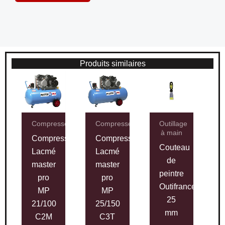
Produits similaires
Compresseurs
Compresseurs
Outillage
à main
Compresseur
Compresseur
Couteau
Lacmé
Lacmé
de
master
master
peintre
pro
pro
Outifrance
MP
MP
25
21/100
25/150
mm
C2M
C3T