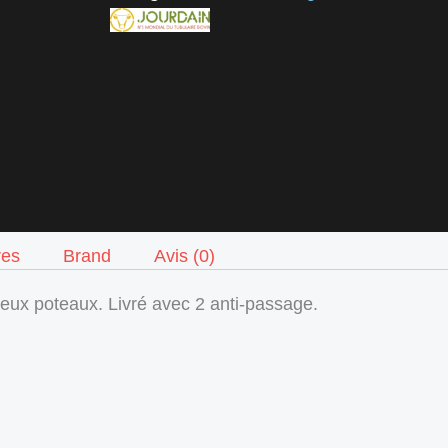
res
Brand
Avis (0)
deux poteaux. Livré avec 2 anti-passage.