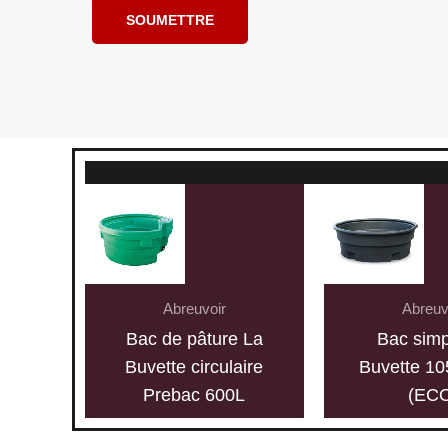
Abreuvoir
Abreuv
Bac de pâture La
Bac simp
Buvette circulaire
Buvette 105
Prebac 600L
(EC