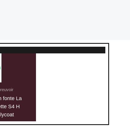
reuvoir
n fonte La
tte S4 H
lycoat