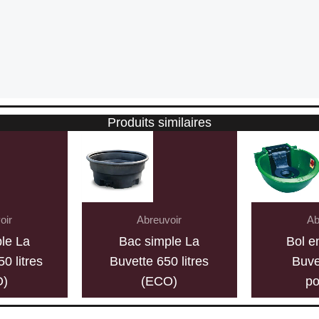
Produits similaires
oir
Abreuvoir
Ab
le La
Bac simple La
Bol e
0 litres
Buvette 650 litres
Buve
O)
(ECO)
po