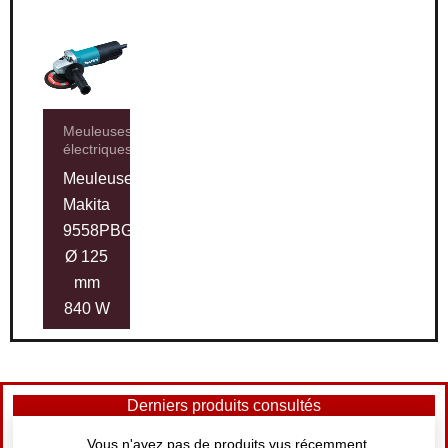
Meuleuses
électriques
Meuleuse
Makita
9558PBGYK
Ø 125
mm
840 W
Derniers produits consultés
Vous n'avez pas de produits vus récemment