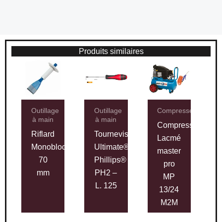
Produits similaires
Outillage
Outillage
Compresseurs
à main
à main
Compresseur
Riflard
Tournevis
Lacmé
Monobloc
Ultimate®
master
70
Phillips®
pro
mm
PH2 –
MP
L. 125
13/24
M2M