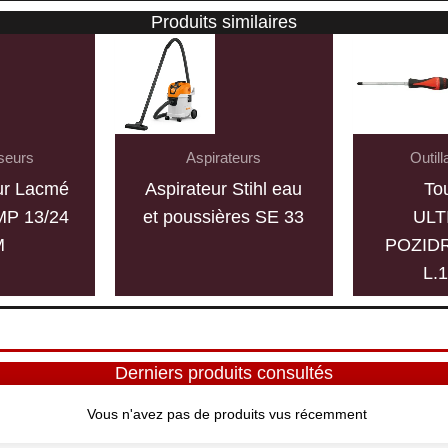
Produits similaires
seurs
Aspirateurs
Outil
r Lacmé
Aspirateur Stihl eau
To
MP 13/24
et poussières SE 33
ULT
M
POZIDR
L.
Derniers produits consultés
Vous n'avez pas de produits vus récemment