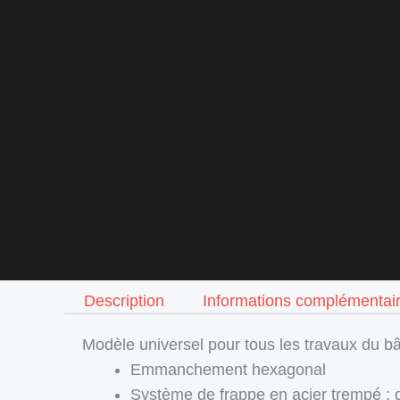
Description
Informations complémentai
Modèle universel pour tous les travaux du bâ
Emmanchement hexagonal
Système de frappe en acier trempé : 