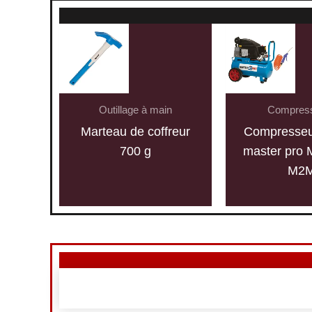
Outillage à main
Compres
Marteau de coffreur
Compresseu
700 g
master pro 
M2