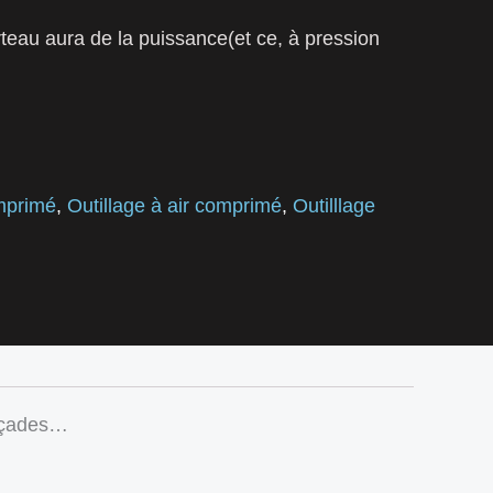
arteau aura de la puissance(et ce, à pression
mprimé
,
Outillage à air comprimé
,
Outilllage
façades…