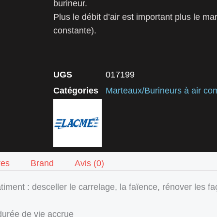
burineur.
Plus le débit d’air est important plus le m
constante).
UGS
017199
Catégories
Marteaux/Burineurs à air co
res
Brand
Avis (0)
timent : desceller le carrelage, la faïence, rénover les 
durée de vie accrue