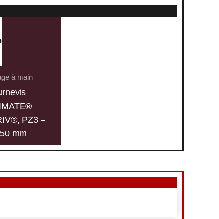
lage à main
urnevis
IMATE®
IV®, PZ3 –
150 mm