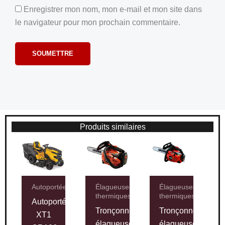
Enregistrer mon nom, mon e-mail et mon site dans
le navigateur pour mon prochain commentaire.
Produits similaires
Autoportées
Élagueuses
Élagueuses
thermiques
thermiques
Autoportée
Tronçonneuse
Tronçonneuse
XT1
élagueuse
élagueuse