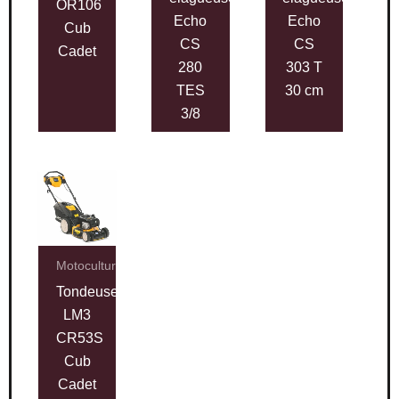
OR106
Echo
Echo
Cub
CS
CS
Cadet
280
303 T
TES
30 cm
3/8
Motoculture
Tondeuse
LM3
CR53S
Cub
Cadet