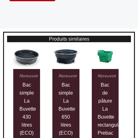
Produits similaires
Abreuvoir
Abreuvoir
Abreuvoir
Bac
Bac
Bac
simple
simple
de
La
La
pâture
Buvette
Buvette
La
430
650
Buvette
litres
litres
rectangulaire
(ECO)
(ECO)
Prebac