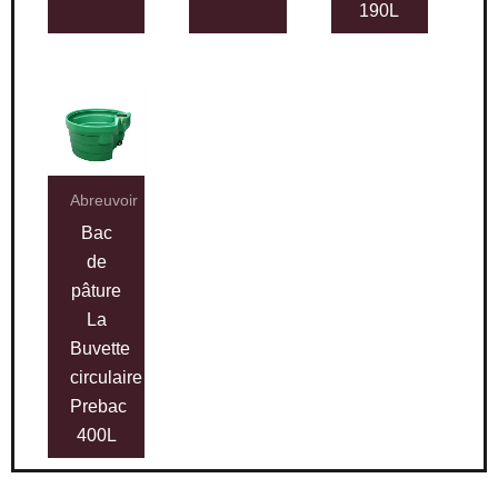
190L
Abreuvoir
Bac
de
pâture
La
Buvette
circulaire
Prebac
400L