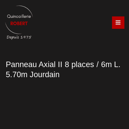
Aller
au
contenu
Panneau Axial II 8 places / 6m L.
5.70m Jourdain