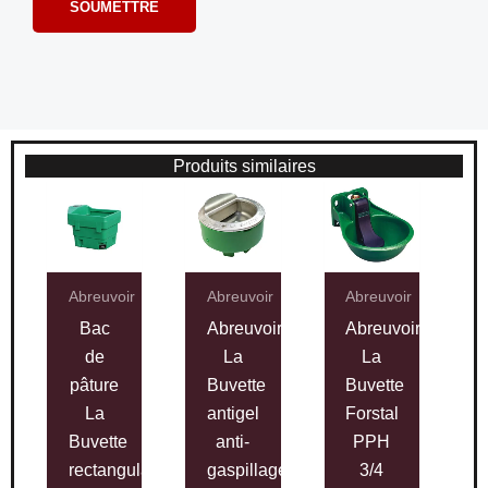
Produits similaires
Abreuvoir
Abreuvoir
Abreuvoir
Bac
Abreuvoir
Abreuvoir
de
La
La
pâture
Buvette
Buvette
La
antigel
Forstal
Buvette
anti-
PPH
rectangulaire
gaspillage
3/4