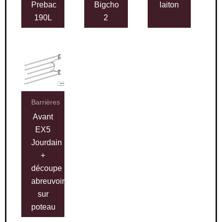
Prebac
Bigcho
laiton
190L
2
Barrières
Avant
EX5
Jourdain
+
découpe
abreuvoir
sur
poteau