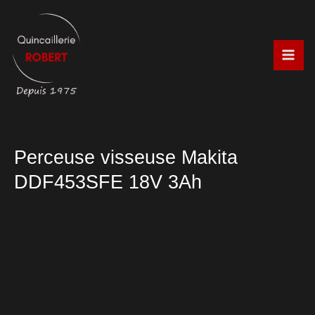
Aller
au
contenu
Perceuse visseuse Makita
DDF453SFE 18V 3Ah