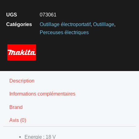
UGS
073061
Catégories
Outillage électroportatif
,
Outilllage
,
Perceuses électriques
Description
Informations complémentaires
Brand
Avis (0)
Energie : 18 V