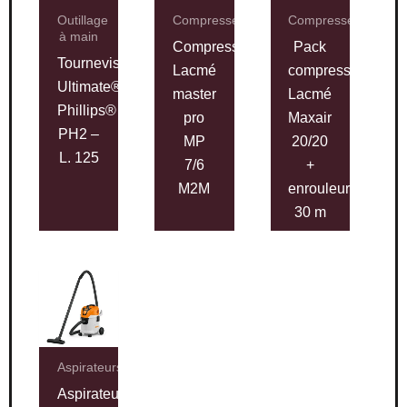
Outillage
Compresseurs
Compresseurs
à main
Compresseur
Pack
Tournevis
Lacmé
compresseur
Ultimate®
master
Lacmé
Phillips®
pro
Maxair
PH2 –
MP
20/20
L. 125
7/6
+
M2M
enrouleur
30 m
Aspirateurs
Aspirateur