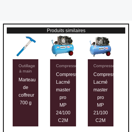
Produits similaires
Outillage
Compresseurs
Compresseurs
à main
Compresseur
Compresseur
Marteau
Lacmé
Lacmé
de
master
master
coffreur
pro
pro
700 g
MP
MP
24/100
21/100
C2M
C2M