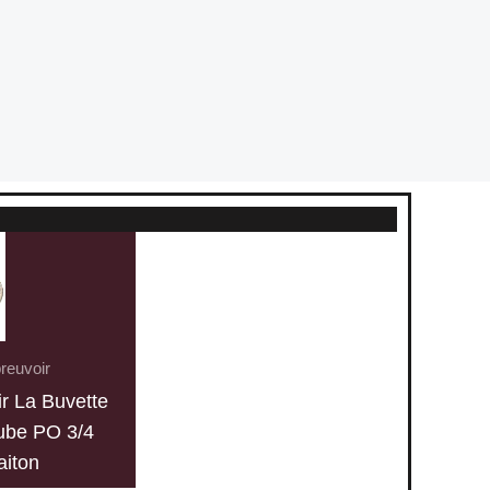
reuvoir
r La Buvette
ube PO 3/4
laiton