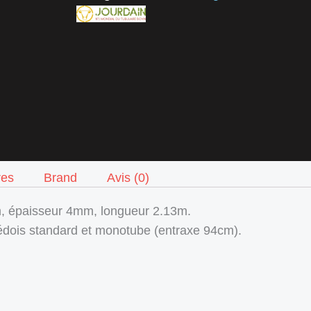
res
Brand
Avis (0)
 épaisseur 4mm, longueur 2.13m.
suédois standard et monotube (entraxe 94cm).