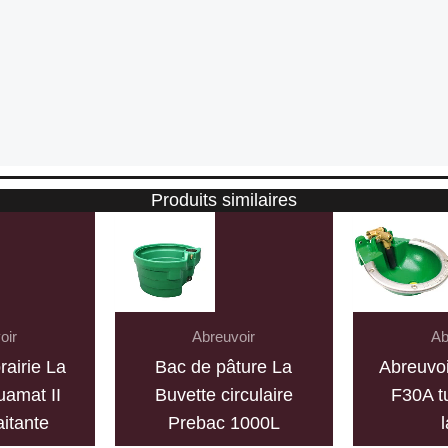
Produits similaires
oir
Abreuvoir
Ab
airie La
Bac de pâture La
Abreuvoi
uamat II
Buvette circulaire
F30A t
aitante
Prebac 1000L