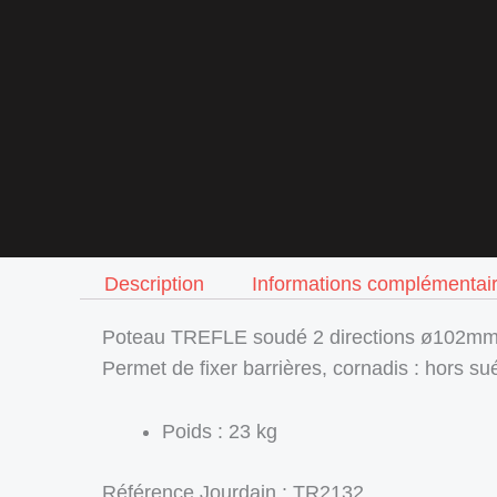
Description
Informations complémentai
Poteau TREFLE soudé 2 directions ø102mm,
Permet de fixer barrières, cornadis : hors 
Poids : 23 kg
Référence Jourdain : TR2132