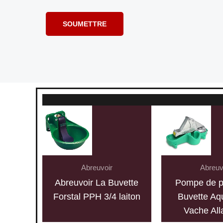
Abreuvoir
Abreuv
Abreuvoir La Buvette
Pompe de pr
Forstal PPH 3/4 laiton
Buvette Aq
Vache All