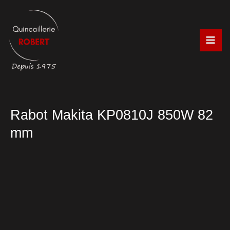
Aller
au
contenu
Rabot Makita KP0810J 850W 82
mm