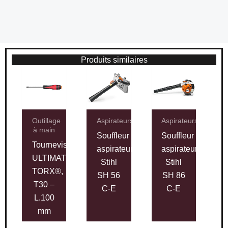
Produits similaires
Outillage
Aspirateurs
Aspirateurs
à main
Souffleur
Souffleur
Tournevis
aspirateur
aspirateur
ULTIMATE®
Stihl
Stihl
TORX®,
SH 56
SH 86
T30 –
C-E
C-E
L.100
mm