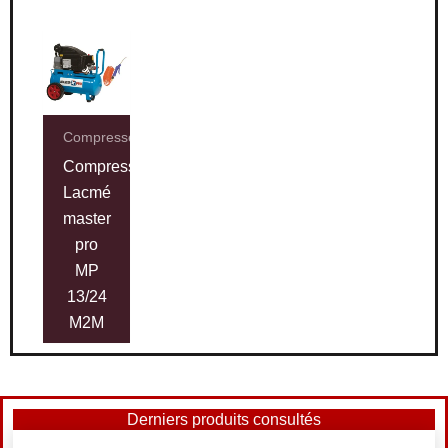
Compresseurs
Compresseur
Lacmé
master
pro
MP
13/24
M2M
Derniers produits consultés