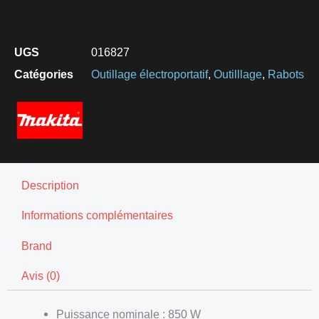
UGS
016827
Catégories
Outillage électroportatif
,
Outilllage
,
Rabots
Description
Informations complémentaires
Brand
Avis (0)
Puissance nominale : 850 W