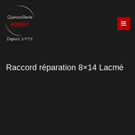
Aller
au
contenu
Raccord réparation 8×14 Lacmé