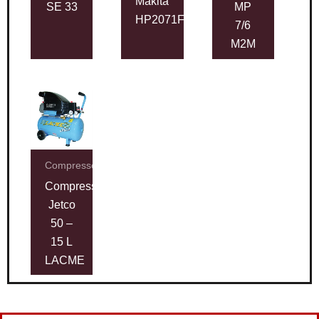
Makita
SE 33
MP
HP2071FJ
7/6
M2M
Compresseurs
Compresseur
Jetco
50 –
15 L
LACME