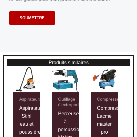
Produits similaires
Aspirateurs
Outillage
Compresseurs
électroportatif
Aspirateur
Compresseur
Perceuse
Stihl
Lacmé
à
eau et
master
percussion
poussières
pro