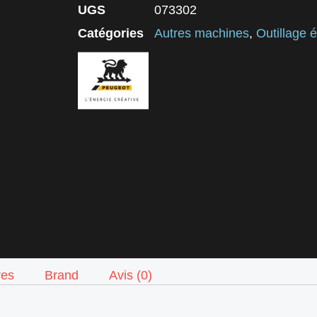
UGS
073302
Catégories
Autres machines
,
Outillage é
res
Brand
Avis (0)