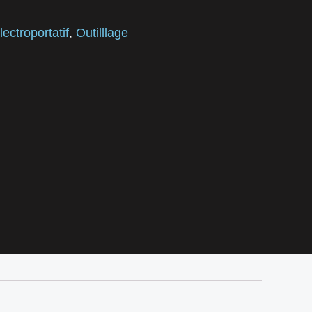
lectroportatif
,
Outilllage