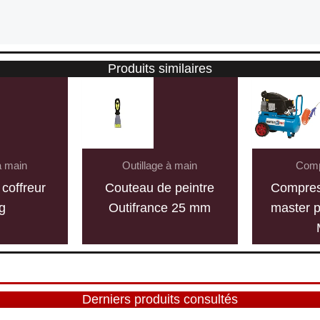
Produits similaires
à main
Outillage à main
Comp
coffreur
Couteau de peintre
Compre
g
Outifrance 25 mm
master 
Derniers produits consultés