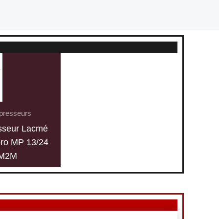
resseurs
sseur Lacmé
pro MP 13/24
M2M