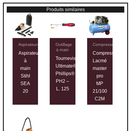
Produits similaires
Aspirateurs
Outillage
Compresseurs
à main
Aspirateur
Compresseur
Tournevis
à
Lacmé
Ultimate®
main
master
Phillips®
Stihl
pro
PH2 –
SEA
MP
L. 125
20
21/100
C2M