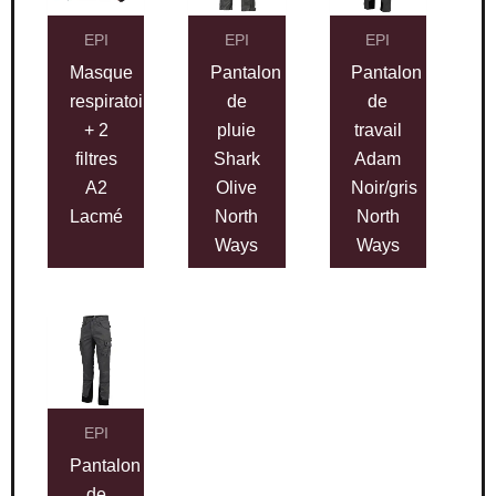
EPI
EPI
EPI
Masque
Pantalon
Pantalon
respiratoire
de
de
+ 2
pluie
travail
filtres
Shark
Adam
A2
Olive
Noir/gris
Lacmé
North
North
Ways
Ways
EPI
Pantalon
de