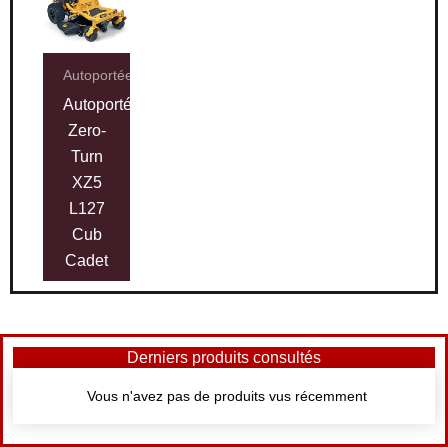
Autoportées
Autoportée
Zero-
Turn
XZ5
L127
Cub
Cadet
Derniers produits consultés
Vous n'avez pas de produits vus récemment