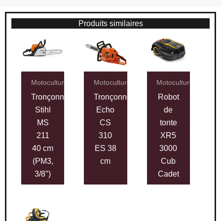
Produits similaires
Motoculture
Motoculture
Motoculture
Tronçonneuse
Tronçonneuse
Robot
Stihl
Echo
de
MS
CS
tonte
211
310
XR5
40 cm
ES 38
3000
(PM3,
cm
Cub
3/8″)
Cadet