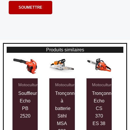
Produits similaires
Motoculture
Motoculture
Motoculture
Souffleur
Tronçonneuse
Tronçonneuse
Echo
à
Echo
PB
batterie
CS
2520
Stihl
370
MSA
ES 38