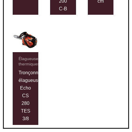
200
cm
C-B
Élagueuses
thermiques
Tronçonneuse
élagueuse
Echo
CS
280
TES
3/8