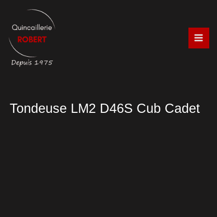
Aller
au
contenu
Tondeuse LM2 D46S Cub Cadet