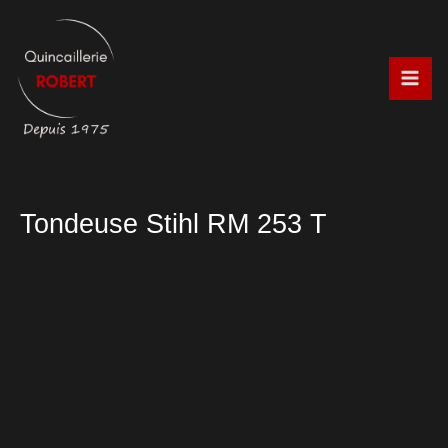
Aller
au
contenu
Tondeuse Stihl RM 253 T