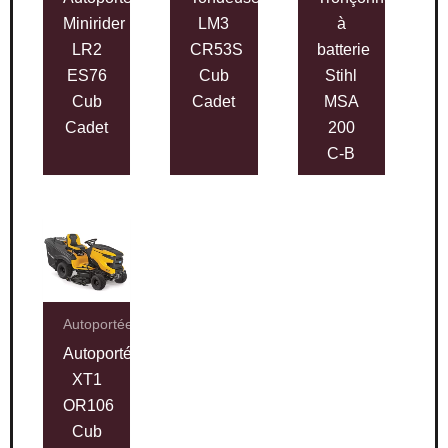
Minirider
LM3
à
LR2
CR53S
batterie
ES76
Cub
Stihl
Cub
Cadet
MSA
Cadet
200
C-B
Autoportées
Autoportée
XT1
OR106
Cub