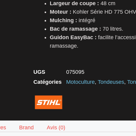
Largeur de coupe :
48 cm
Moteur :
Kohler Série HD 775 OH
Mulching :
intégré
Bac de ramassage :
70 litres.
Guidon EasyBac :
facilite l’acces
ramassage.
UGS
075095
Catégories
Motoculture
,
Tondeuses
,
Ton
res
Brand
Avis (0)