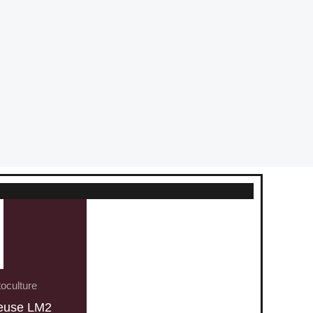
oculture
euse LM2